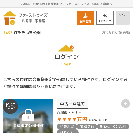
八尾市・柏原市の不動産情報は、ファーストウィズ 八尾市 不動産へ
MENU
会員登録
ログイン
1433
件ただいま公開
2026.08.06更新
ログイン
Login
こちらの物件は会員様限定で公開している物件です。ログインする
と物件の詳細情報がご覧いただけます。
中古一戸建て
PRICE
DOWN
八尾市＊＊＊＊
＊＊＊＊
万円
＊＊坪
＊LDK
写真充実
間取り有
駅徒歩10分以内
4LDK以上