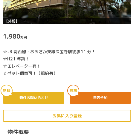
【外観】
1,980
万円
☆JR 関西線・おおさか東線久宝寺駅徒歩11 分！
☆H21 年築！
☆エレベーター有！
☆ペット飼育可！（規約有）
無料
無料
物件お問い合わせ
来店予約
お気に入り登録
物件概要