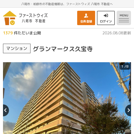
八尾市・柏原市の不動産情報は、ファーストウィズ 八尾市 不動産へ
MENU
会員登録
ログイン
1379
件ただいま公開
2026.08.08更新
グランマークス久宝寺
マンション
1
/8