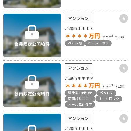
マンション
八尾市＊＊＊＊
＊＊＊＊
万円
2
＊＊m
＊LDK
ペット可
オートロック
マンション
八尾市＊＊＊＊
＊＊＊＊
万円
2
＊＊m
＊LDK
駅徒歩10分以内
ペット可
南面バルコニー
オートロック
オール電化住宅
マンション
八尾市＊＊＊＊