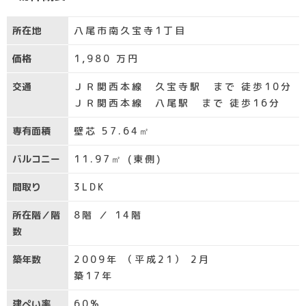
所在地
八尾市南久宝寺1丁目
価格
1,980
万円
交通
ＪＲ関西本線 久宝寺駅 まで 徒歩10分
ＪＲ関西本線 八尾駅 まで 徒歩16分
専有面積
壁芯 57.64㎡
バルコニー
11.97㎡ (東側)
間取り
3LDK
所在階／階
8階 ／ 14階
数
築年数
2009年 （平成21） 2月
築17年
建ぺい率
60%