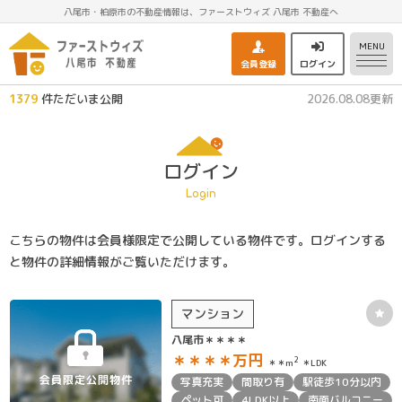
八尾市・柏原市の不動産情報は、ファーストウィズ 八尾市 不動産へ
MENU
会員登録
ログイン
1379
件ただいま公開
2026.08.08更新
ログイン
Login
こちらの物件は会員様限定で公開している物件です。ログインする
と物件の詳細情報がご覧いただけます。
マンション
八尾市＊＊＊＊
＊＊＊＊
万円
2
＊＊m
＊LDK
写真充実
間取り有
駅徒歩10分以内
ペット可
4LDK以上
南面バルコニー