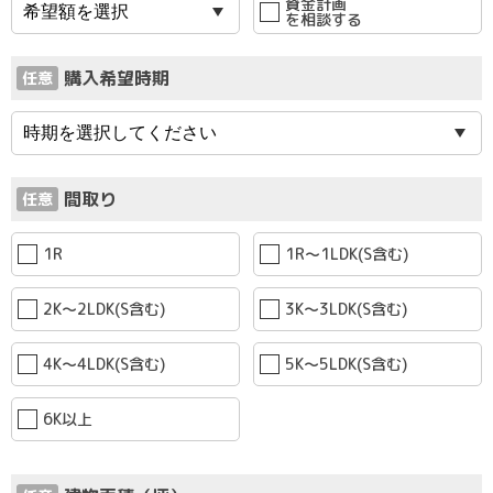
資金計画
を相談する
購入希望時期
任意
間取り
任意
1R
1R〜1LDK(S含む)
2K〜2LDK(S含む)
3K〜3LDK(S含む)
4K〜4LDK(S含む)
5K〜5LDK(S含む)
6K以上